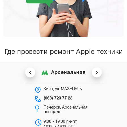
Где провести ремонт Apple техники
Арсенальная
Киев, ул. МАЗЕПЫ 3
К
С
(063) 723 77 23
(0
Печерск, Арсенальная
площадь
в
“
9:00 - 19:00 пн-пт
10:00 - 16:00 сб
в