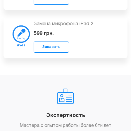
Заказать
Замена микрофона iPad 3
499
грн.
Заказать
Замена микрофона iPad 2
599
грн.
Заказать
Экспертность
Мастера с опытом работы более 6ти лет