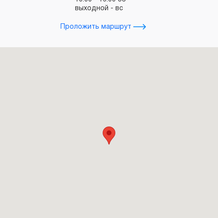
выходной - вс
з
Проложить маршрут
Прол