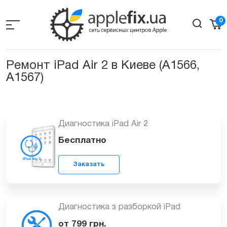
Skip
to
0
the
content
Ремонт iPad Air 2 в Киеве (A1566,
A1567)
Диагностика iPad Air 2
Бесплатно
Заказать
Диагностика з разборкой iPad