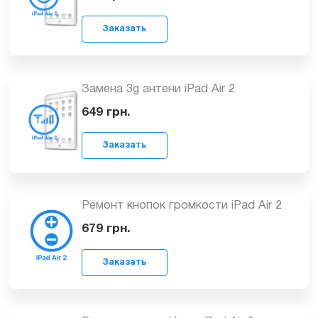
Ремонт кнопки включения
(блокировки) iPad Air 2
699
грн.
Заказать
Замена 3g антени iPad Air 2
649
грн.
Ремонт кнопок громкости iPad Air 2
Заказать
679
грн.