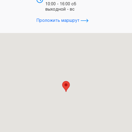
10:00 - 16:00 сб
в
выходной - вс
з
Проложить маршрут
Прол