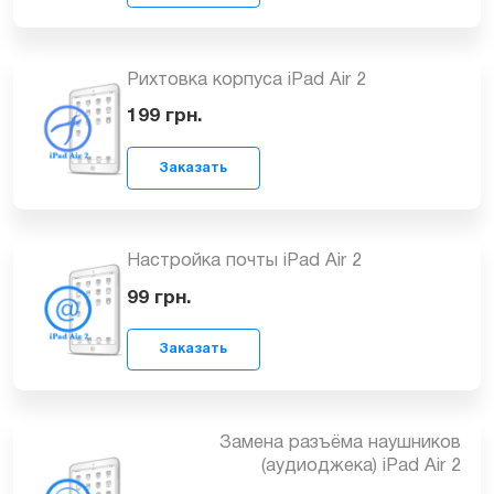
Чистка после попадания воды iPad Air
2
от 399
грн.
Заказать
Рихтовка корпуса iPad Air 2
199
грн.
Заказать
Настройка почты iPad Air 2
99
грн.