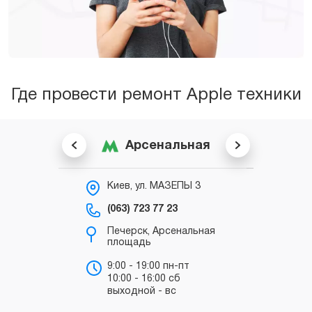
Где провести ремонт Apple техники
Арсенальная
Киев, ул. МАЗЕПЫ 3
К
С
(063) 723 77 23
(0
Печерск, Арсенальная
площадь
в
“
9:00 - 19:00 пн-пт
10:00 - 16:00 сб
в
выходной - вс
з