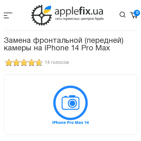
Skip
to
0
the
content
Замена фронтальной (передней)
камеры на iPhone 14 Pro Max
14 голосов