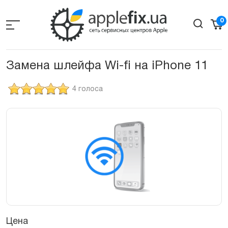
Skip
to
0
the
content
Замена шлейфа Wi-fi на iPhone 11
4 голоса
Цена