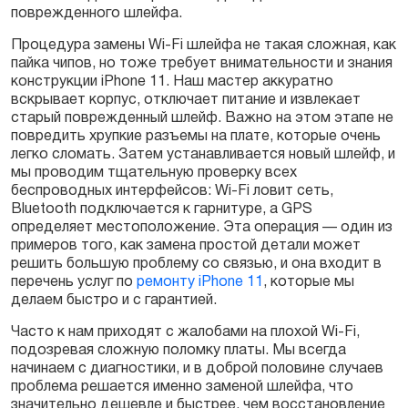
поврежденного шлейфа.
Процедура замены Wi-Fi шлейфа не такая сложная, как
пайка чипов, но тоже требует внимательности и знания
конструкции iPhone 11. Наш мастер аккуратно
вскрывает корпус, отключает питание и извлекает
старый поврежденный шлейф. Важно на этом этапе не
повредить хрупкие разъемы на плате, которые очень
легко сломать. Затем устанавливается новый шлейф, и
мы проводим тщательную проверку всех
беспроводных интерфейсов: Wi-Fi ловит сеть,
Bluetooth подключается к гарнитуре, а GPS
определяет местоположение. Эта операция — один из
примеров того, как замена простой детали может
решить большую проблему со связью, и она входит в
перечень услуг по
ремонту iPhone 11
, которые мы
делаем быстро и с гарантией.
Часто к нам приходят с жалобами на плохой Wi-Fi,
подозревая сложную поломку платы. Мы всегда
начинаем с диагностики, и в доброй половине случаев
проблема решается именно заменой шлейфа, что
значительно дешевле и быстрее, чем восстановление