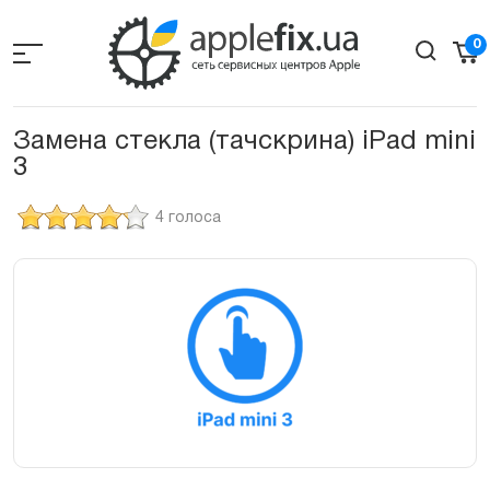
Skip
to
0
the
content
Замена стекла (тачскрина) iPad mini
3
4 голоса