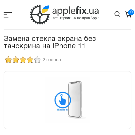
Skip
to
0
the
content
Замена стекла экрана без
тачскрина на iPhone 11
2 голоса