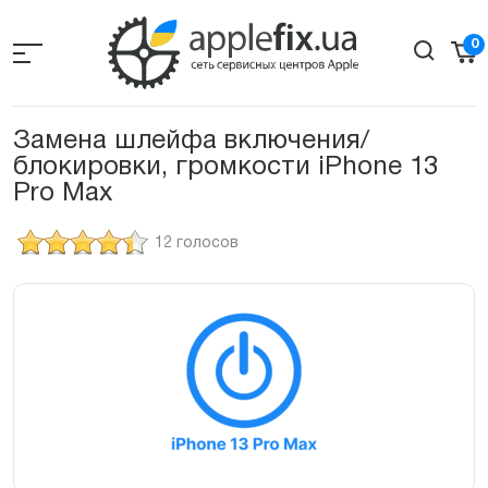
Skip
to
0
the
content
Замена шлейфа включения/
блокировки, громкости iPhone 13
Pro Max
12 голосов