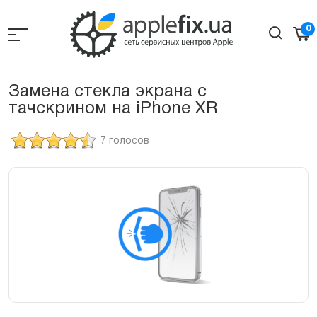
Skip
to
0
the
content
Замена стекла экрана с
тачскрином на iPhone XR
7 голосов