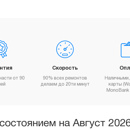
антия
Скорость
Опл
части от 90
90% всех ремонтов
Наличными,
ней
делаем до 20ти минут
карты (Wa
MonoBank 
состоянием на Август 202