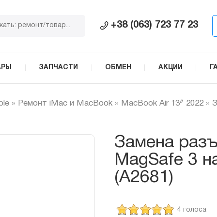
+38 (063) 723 77 23
АРЫ
ЗАПЧАСТИ
ОБМЕН
АКЦИИ
Г
ple
»
Ремонт iMac и MacBook
»
MacBook Air 13ᐥ 2022
»
З
Замена разъ
MagSafe 3 н
(A2681)
4 голоса