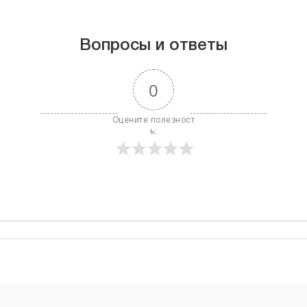
Вопросы и ответы
0
Оцените полезност
ь: