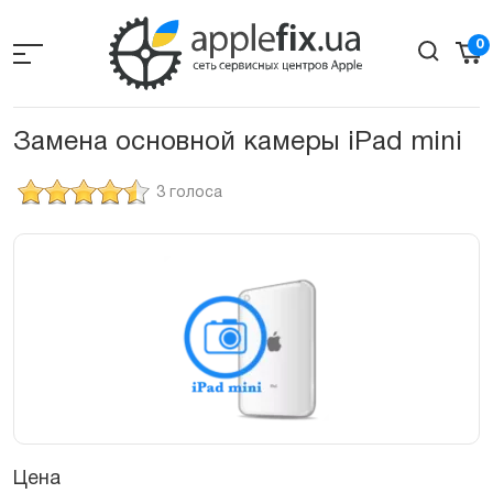
Skip
to
0
the
content
Замена основной камеры iPad mini
3 голоса
Цена