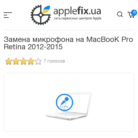
Skip
to
0
the
content
Замена микрофона на MacBooK Pro
Retina 2012-2015
7 голосов