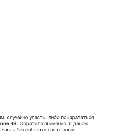
учайно упасть, либо поцарапаться
4S
. Обратите внимание, в даном
 (экран) остается старым.
 и диагностику, что бы наши
 и быстро их решить.