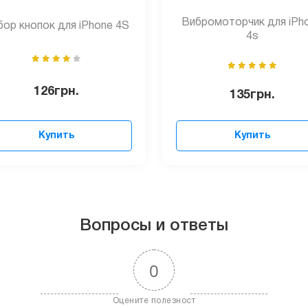
Вибромоторчик для iPh
ор кнопок для iPhone 4S
4s
126
грн.
135
грн.
Купить
Купить
Вопросы и ответы
0
Оцените полезност