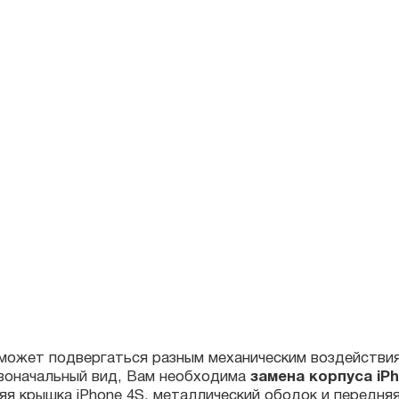
жет подвергаться разным механическим воздействиям, сл
оначальный вид, Вам необходима
замена корпуса iPhone 
крышка iPhone 4S, металлический ободок и передняя часть
ple в Киеве Вы сможете получить грамотную консультацию
скрытые поломки на iPhone 4s и максимально качественно