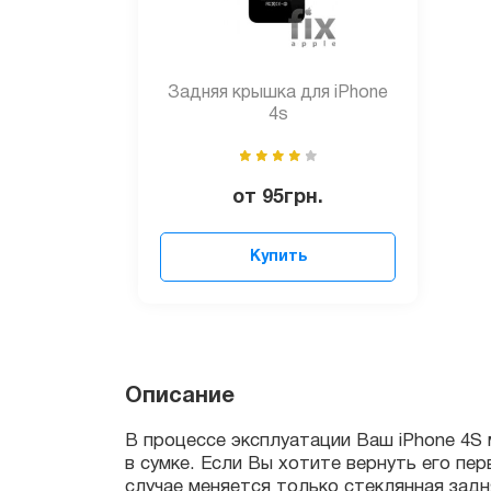
Задняя крышка для iPhone
4s
от
95
грн.
Купить
В процессе эксплуатации Ваш iPhone 4S мо
Описание
в сумке. Если Вы хотите вернуть его перв
случае меняется только стеклянная задняя 
В сервисном центре по ремонту техники Ap
мастера смогли обнаружить все видимые и 