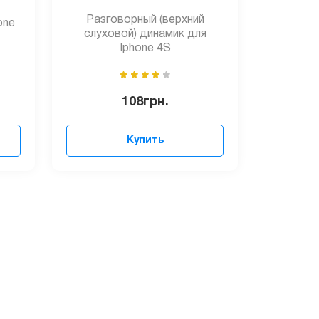
Разговорный (верхний
one
слуховой) динамик для
Iphone 4S
108
грн.
Купить