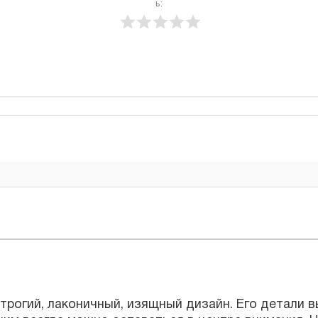
ь:
гий, лаконичный, изящный дизайн. Его детали выполн
 всегда можно оставаться в центре внимания. Но с
ению телефона, который плохо переносит любое, да
 всего, к тому же сделана она из стекла. Так, главно
 4s, является ее механическое повреждение, которое
 поверхности.
а должным образом, вы можете обратиться в наш се
твенно и быстро. Обращение к специалистам нашего 