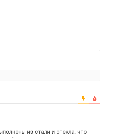
ены из стали и стекла, что
обственная неосторожность и
же самое незначительное
й причиной, по которой
 может привести к появлению
рвисный центр по ремонту
цента поможет избежать ряда