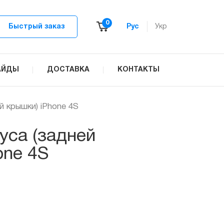
0
Быстрый заказ
Рус
Укр
АЙДЫ
ДОСТАВКА
КОНТАКТЫ
й крышки) iPhone 4S
уса (задней
one 4S