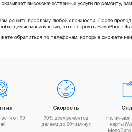
 решить проблему любой сложности. После проведения 
ходимые манипуляции, что б вернуть Вам iPhone 4s в сам
те обратиться по телефонам, которые сможете найти в 
антия
Скорость
Опл
части от 90
90% всех ремонтов
Наличными,
ней
делаем до 20ти минут
карты (Wa
MonoBank 