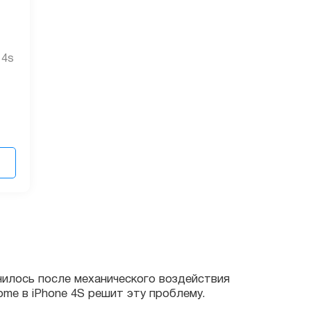
 4s
ь после механического воздействия
 iPhone 4S решит эту проблему.
ли установке запчастей на технику