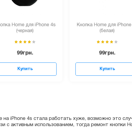
опка Home для iPhone 4s
Кнопка Home для iPhone
(черная)
(белая)
99
грн.
99
грн.
Купить
Купить
на iPhone 4s стала работать хуже, возможно это случилос
 с активным использованием, тогда ремонт кнопки Home в
казывает высококачественные услуги по ремонту, замене и