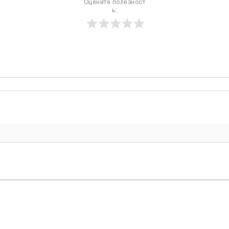
Оцените полезност
ь: