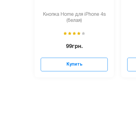
Кнопка Home для iPhone 4s
(белая)
99
грн.
Купить