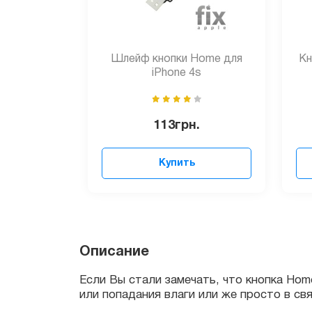
Шлейф кнопки Home для
Кн
iPhone 4s
113
грн.
Купить
Если Вы стали замечать, что кнопка Home 
Описание
или попадания влаги или же просто в связи
Сеть сервисных центров Applefix в Киеве о
Apple.