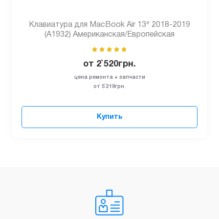
Клавиатура для MacBook Air 13ᐥ 2018-2019
(A1932) Американская/Европейская
от
2`520
грн.
цена ремонта + запчасти
от 5`219грн.
Купить