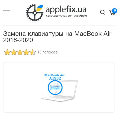
Skip
to
0
the
content
Замена клавиатуры на MacBook Air
2018-2020
15 голосов