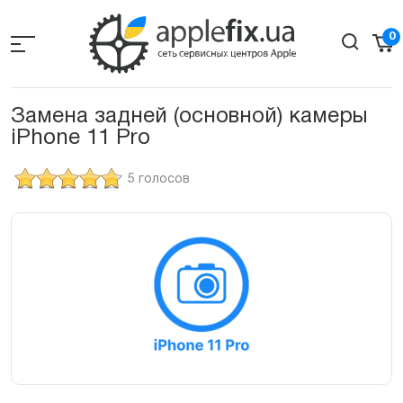
Skip
to
0
the
content
Замена задней (основной) камеры
iPhone 11 Pro
5 голосов