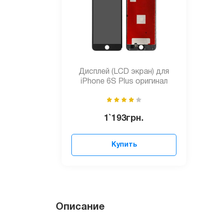
Дисплей (LCD экран) для
iPhone 6S Plus оригинал
1`193
грн.
Купить
У всех, кто живет или приезжает в Киев ес
представляет собой деликатную вещь, кот
Описание
является поломка экрана, который может д