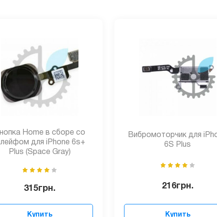
нопка Home в сборе со
Вибромоторчик для iPh
лейфом для iPhone 6s+
6S Plus
Plus (Space Gray)
216
грн.
315
грн.
Купить
Купить