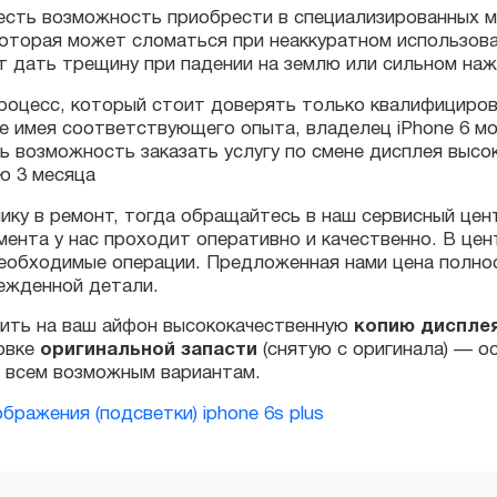
цесс, который стоит доверять только квалифицированным
мея соответствующего опыта, владелец iPhone 6 может т
озможность заказать услугу по смене дисплея высококаче
3 месяца
у в ремонт, тогда обращайтесь в наш сервисный центр. Ц
нта у нас проходит оперативно и качественно. В центре 
бходимые операции. Предложенная нами цена полностью 
денной детали.
ь на ваш айфон высококачественную
копию дисплея
, с 
ке
оригинальной запасти
(снятую с оригинала) — оставьт
сем возможным вариантам.
бражения (подсветки) iphone 6s plus