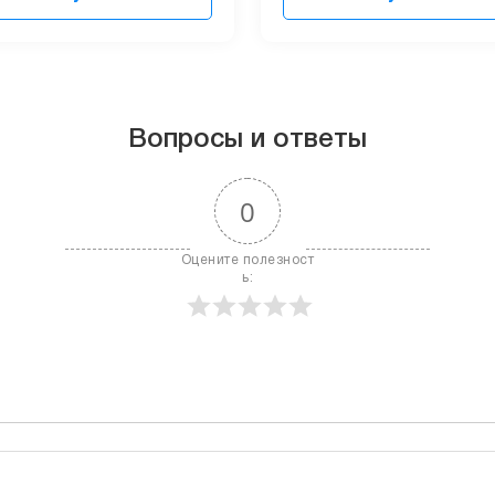
Вопросы и ответы
0
Оцените полезност
ь: