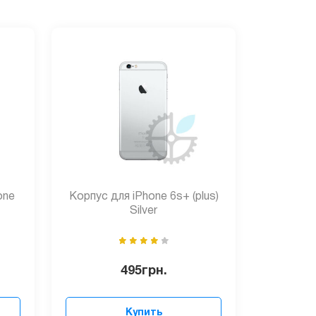
one
Корпус для iPhone 6s+ (plus)
Silver
495
грн.
Купить