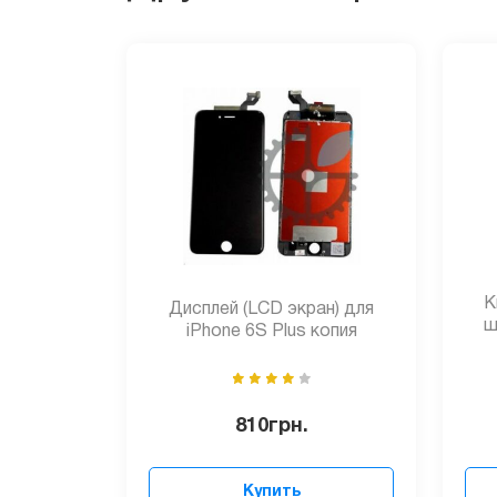
К
Дисплей (LCD экран) для
ш
iPhone 6S Plus копия
810
грн.
Купить