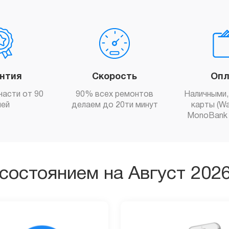
антия
Скорость
Опл
части от 90
90% всех ремонтов
Наличными,
ней
делаем до 20ти минут
карты (Wa
MonoBank 
состоянием на Август 202