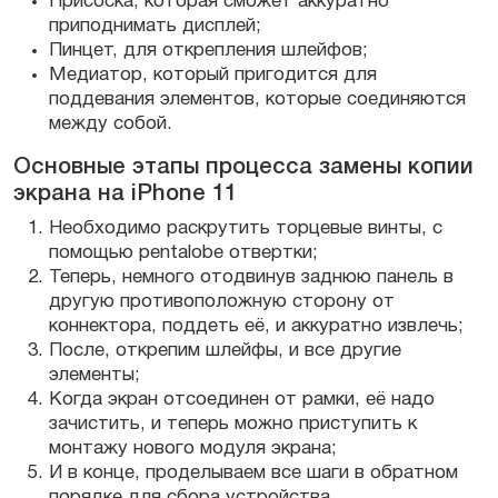
Присоска, которая сможет аккуратно
приподнимать дисплей;
Пинцет, для открепления шлейфов;
Медиатор, который пригодится для
поддевания элементов, которые соединяются
между собой.
Основные этапы процесса замены копии
экрана на iPhone 11
Необходимо раскрутить торцевые винты, с
помощью pentalobe отвертки;
Теперь, немного отодвинув заднюю панель в
другую противоположную сторону от
коннектора, поддеть её, и аккуратно извлечь;
После, открепим шлейфы, и все другие
элементы;
Когда экран отсоединен от рамки, её надо
зачистить, и теперь можно приступить к
монтажу нового модуля экрана;
И в конце, проделываем все шаги в обратном
порядке для сбора устройства.