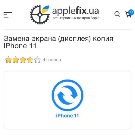
Skip
to
0
the
content
Замена экрана (дисплея) копия
iPhone 11
4 голоса