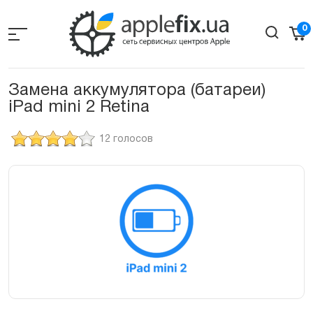
Skip
to
0
the
content
Замена аккумулятора (батареи)
iPad mini 2 Retina
12 голосов