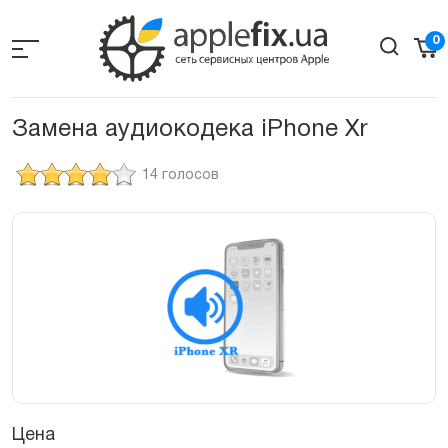
Skip
to
0
the
content
Замена аудиокодека iPhone Xr
14 голосов
Цена