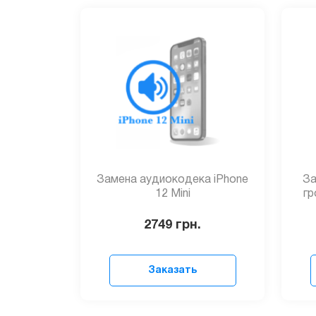
Замена аудиокодека iPhone
За
12 Mini
гр
2749
грн.
Заказать