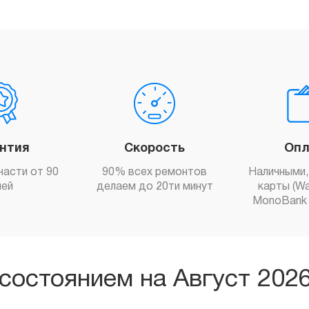
антия
Скорость
Опл
части от 90
90% всех ремонтов
Наличными,
ней
делаем до 20ти минут
карты (Wa
MonoBank 
состоянием на Август 202