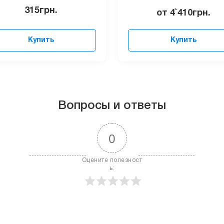
315
грн.
от
4`410
грн.
Купить
Купить
Вопросы и ответы
0
Оцените полезност
ь: