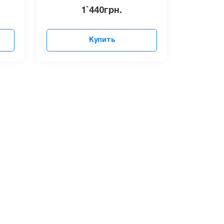
1`440
грн.
Купить