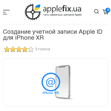
Skip
to
0
the
content
Создание учетной записи Apple ID
для iPhone XR
3 голоса