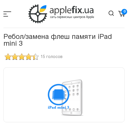
Skip
to
0
the
content
Ребол/замена флеш памяти iPad
mini 3
15 голосов