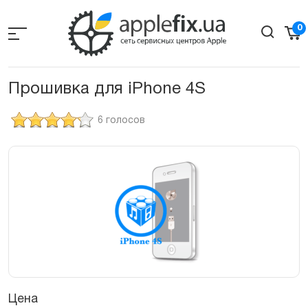
Skip
to
0
the
content
Прошивка для iPhone 4S
6 голосов
Цена