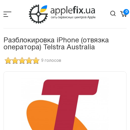
Skip
to
0
the
content
Разблокировка iPhone (отвязка
оператора) Telstra Australia
9 голосов