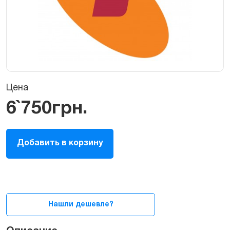
Цена
6`750
грн.
Разблокировка
Добавить в корзину
iPhone
(отвязка
оператора)
Telstra
Australia
quantity
Нашли дешевле?