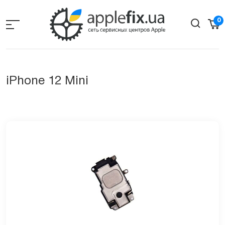
Skip
to
0
the
content
iPhone 12 Mini