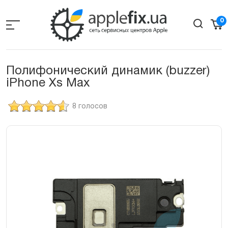
Skip
to
0
the
content
Полифонический динамик (buzzer)
iPhone Xs Max
8 голосов