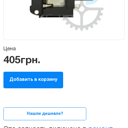
Цена
405
грн.
Полифонический
Добавить в корзину
динамик
(buzzer)
iPhone
Xs
Max
quantity
Нашли дешевле?