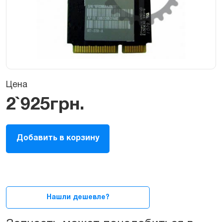
Цена
2`925
грн.
WI-
Добавить в корзину
FI
карта
для
iMac
21.5ᐥ
2009
Нашли дешевле?
-
2011