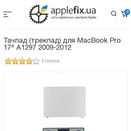
Skip
to
0
the
content
Тачпад (трекпад) для MacBook Pro
17ᐥ A1297 2009-2012
2 голоса