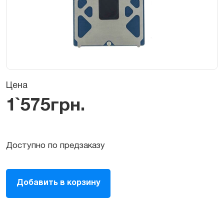
Цена
1`575
грн.
Доступно по предзаказу
Тачпад
Добавить в корзину
(трекпад)
для
MacBook
Pro