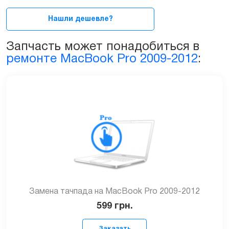
17ᐥ
A1297
Нашли дешевле?
2009-
2012
Запчасть может понадобиться в
quantity
ремонте MacBook Pro 2009-2012
:
Замена тачпада на MacBook Pro 2009-2012
599
грн.