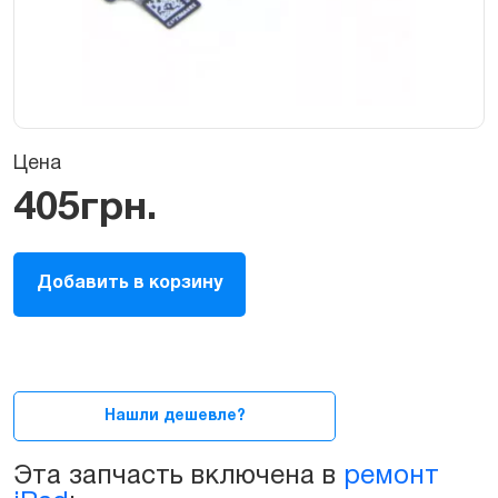
Цена
405
грн.
Шлейф
Добавить в корзину
кнопки
Home
для
iPad
mini
(A1432
Нашли дешевле?
A1454
A1455)
Эта запчасть включена в
ремонт
quantity