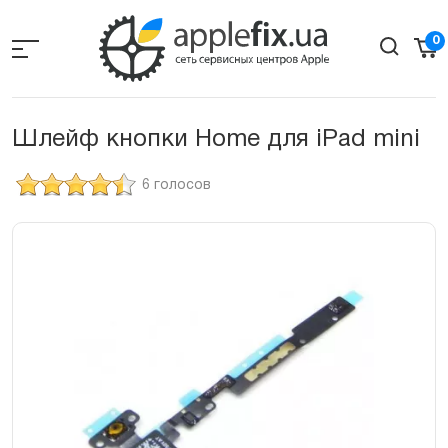
Skip
to
0
the
content
Шлейф кнопки Home для iPad mini
6 голосов