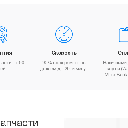
антия
Скорость
Опл
части от 90
90% всех ремонтов
Наличными,
ней
делаем до 20ти минут
карты (Wa
MonoBank 
запчасти
ы свяжемся