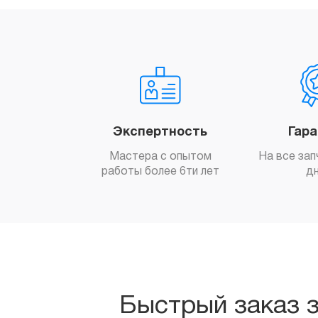
Экспертность
Гар
Мастера с опытом
На все зап
работы более 6ти лет
д
Быстрый заказ 
Заполните форму ниже, и м