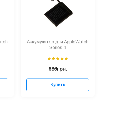
atch
Аккумулятор для AppleWatch
)
Series 4
686
грн.
Купить