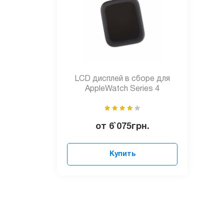
LCD дисплей в сборе для
AppleWatch Series 4
от
6`075
грн.
Купить