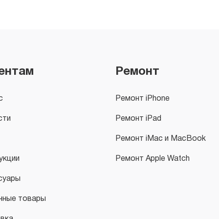
ентам
Ремонт
с
Ремонт iPhone
сти
Ремонт iPad
Ремонт iMac и MacBook
укции
Ремонт Apple Watch
суары
нные товары
вка