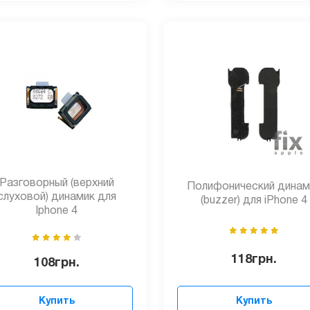
Разговорный (верхний
Полифонический динам
слуховой) динамик для
(buzzer) для iPhone 4
Iphone 4
118
грн.
108
грн.
Купить
Купить