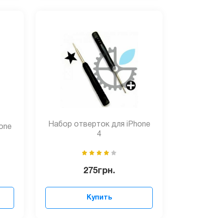
Набор отверток для iPhone
one
4
275
грн.
Купить