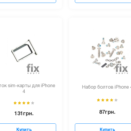
ок sim-карты для iPhone
Набор болтов iPhone 
4
87
грн.
131
грн.
Купить
Купить