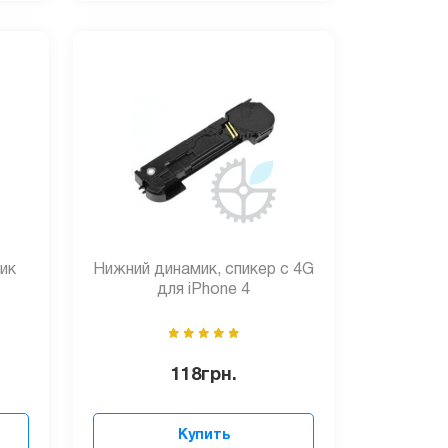
ик
Нижний динамик, спикер c 4G
для iPhone 4
118
грн.
Купить