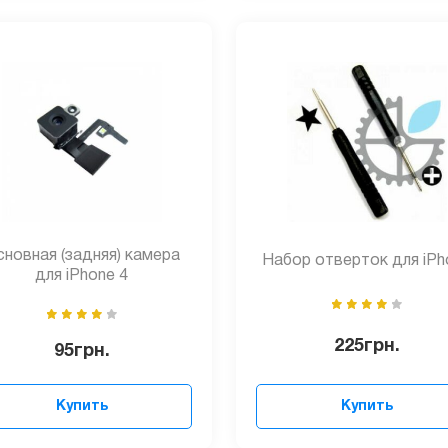
новная (задняя) камера
Набор отверток для iPh
для iPhone 4
225
грн.
95
грн.
Купить
Купить