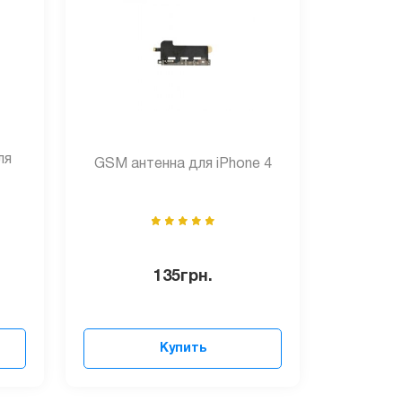
ля
GSM антенна для iPhone 4
135
грн.
Купить