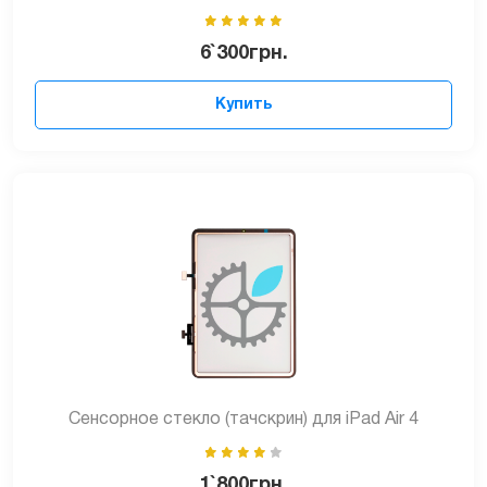
6`300
грн.
Купить
Сенсорное стекло (тачскрин) для iPad Air 4
1`800
грн.