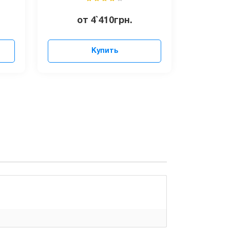
от
4`410
грн.
Купить