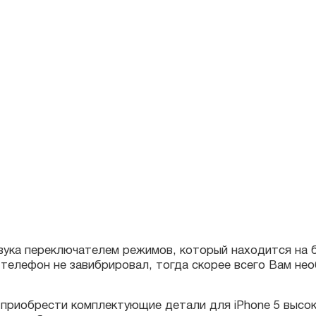
ка переключателем режимов, который находится на боковой
елефон не завибрировал, тогда скорее всего Вам необхо
риобрести комплектующие детали для iPhone 5 высокого к
 необходимыми навыками, тогда специалисты нашего серв