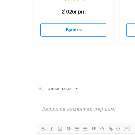
2`025
грн.
Купить
Подписаться
{}
[+]