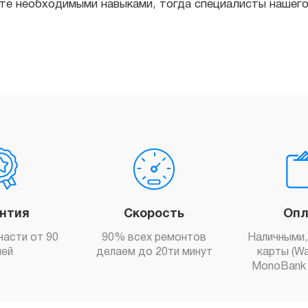
антия
Скорость
Опл
части от 90
90% всех ремонтов
Наличными,
ней
делаем до 20ти минут
карты (Wa
MonoBank 