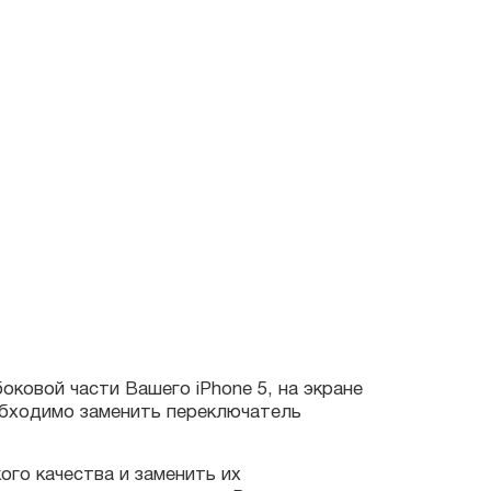
 части Вашего iPhone 5, на экране
димо заменить переключатель
ачества и заменить их
ис — центра придут Вам на