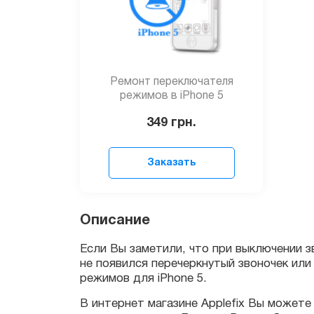
Ремонт переключателя
режимов в iPhone 5
349
грн.
Заказать
Если Вы заметили, что при выключении зву
Описание
не появился перечеркнутый звоночек или т
режимов для iPhone 5.
В интернет магазине Applefix Вы можете п
самостоятельно. Если же Вы не обладаете
помощь.