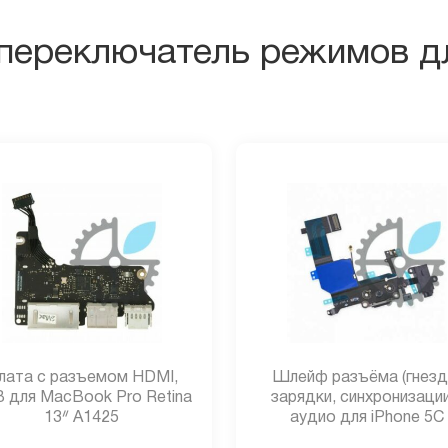
переключатель режимов дл
лата с разъемом HDMI,
Шлейф разъёма (гнезд
 для MacBook Pro Retina
зарядки, синхронизации
13ᐥ A1425
аудио для iPhone 5C