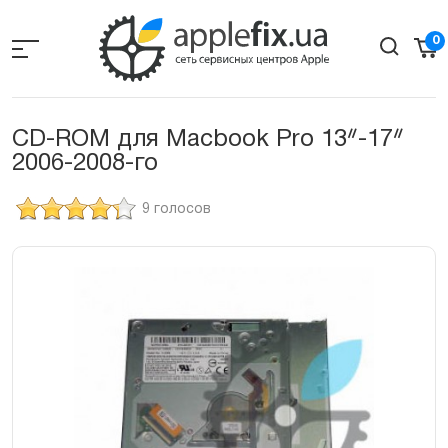
Skip
to
0
the
content
CD-ROM для Macbook Pro 13ᐥ-17ᐥ
2006-2008-го
9 голосов