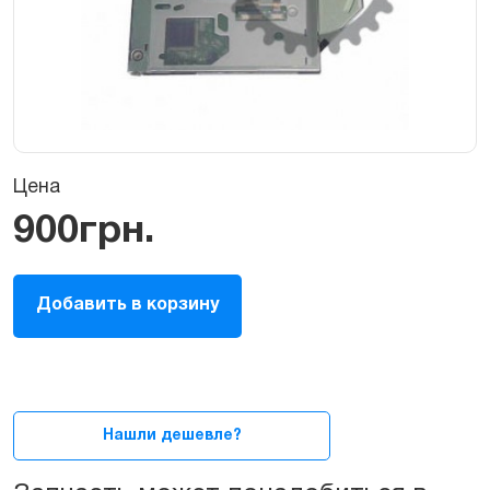
Цена
900
грн.
CD-
Добавить в корзину
ROM
для
Macbook
Pro
13ᐥ-17ᐥ
2006-
Нашли дешевле?
2008-
го