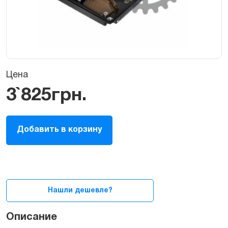
Цена
3`825
грн.
1
Добавить в корзину
TB
SATA
Hard
Drive
для
Macbook
Нашли дешевле?
quantity
Описание