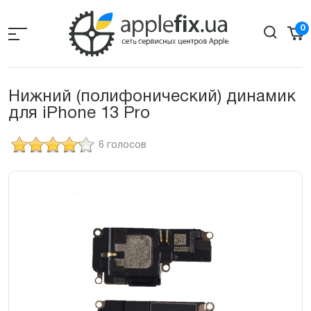
Skip
to
0
the
content
Нижний (полифонический) динамик
для iPhone 13 Pro
6 голосов