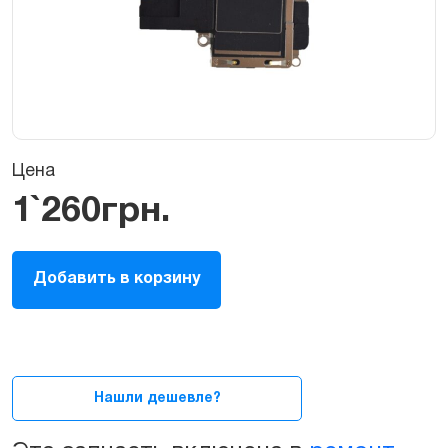
Цена
1`260
грн.
Нижний
Добавить в корзину
(полифонический)
динамик
для
iPhone
13
Pro
Нашли дешевле?
quantity