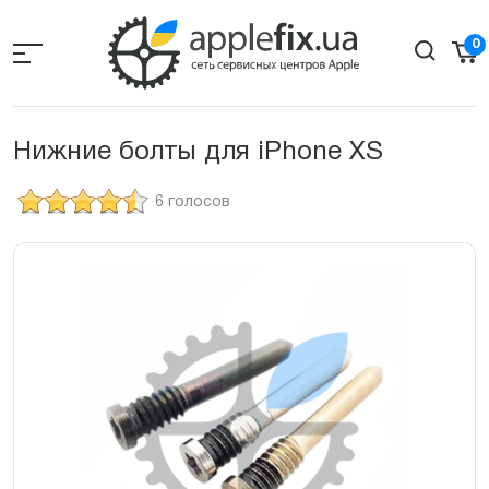
Skip
to
0
the
content
Нижние болты для iPhone XS
6 голосов