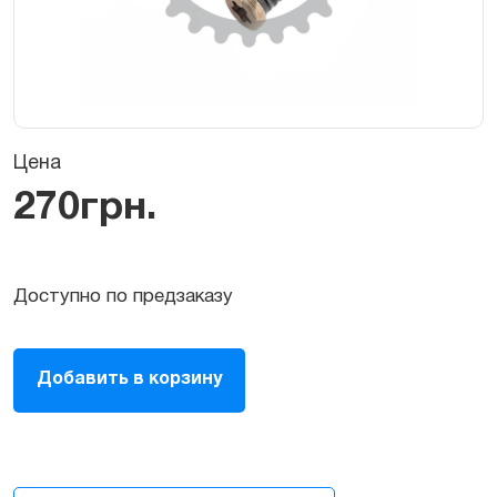
Цена
270
грн.
Доступно по предзаказу
Нижние
Добавить в корзину
болты
для
iPhone
XS
quantity