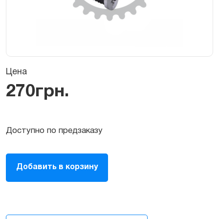
Цена
270
грн.
Доступно по предзаказу
Нижние
Добавить в корзину
болты
для
iPhone
Х
quantity