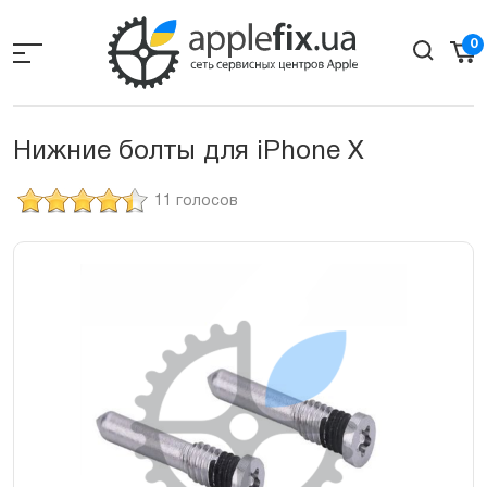
Skip
to
0
the
content
Нижние болты для iPhone Х
11 голосов