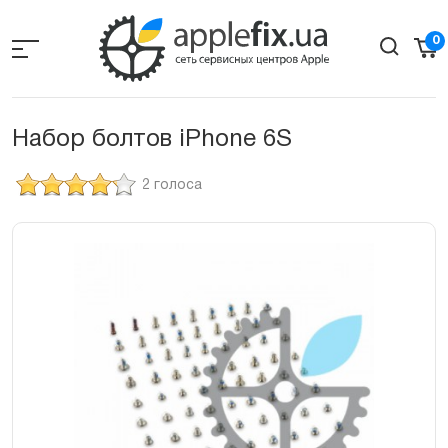
Skip
to
0
the
content
Набор болтов iPhone 6S
2 голоса