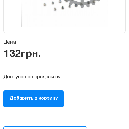
Цена
132
грн.
Доступно по предзаказу
Набор
Добавить в корзину
болтов
iPhone
6S
quantity