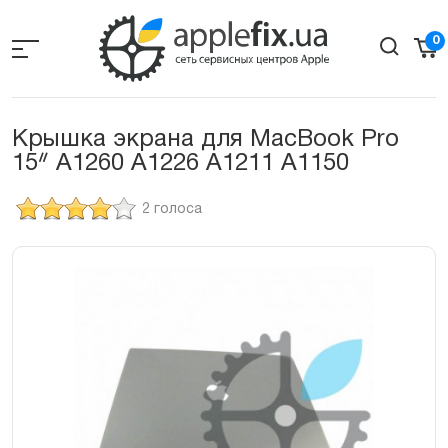
Skip
to
0
the
content
Крышка экрана для MacBook Pro
15ᐥ A1260 A1226 A1211 A1150
2 голоса