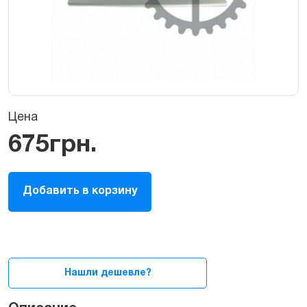
Цена
675
грн.
Крышка
Добавить в корзину
экрана
для
MacBook
Pro
15ᐥ
A1260
Нашли дешевле?
A1226
A1211