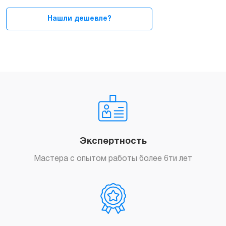
(комплект
4
Нашли дешевле?
шт)
quantity
Экспертность
Мастера с опытом работы более 6ти лет