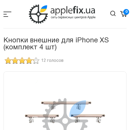
Skip
to
0
the
content
Кнопки внешние для iPhone XS
(комплект 4 шт)
12 голосов