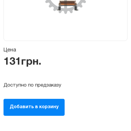
Цена
131
грн.
Доступно по предзаказу
Кнопки
Добавить в корзину
внешние
для
iPhone
XS