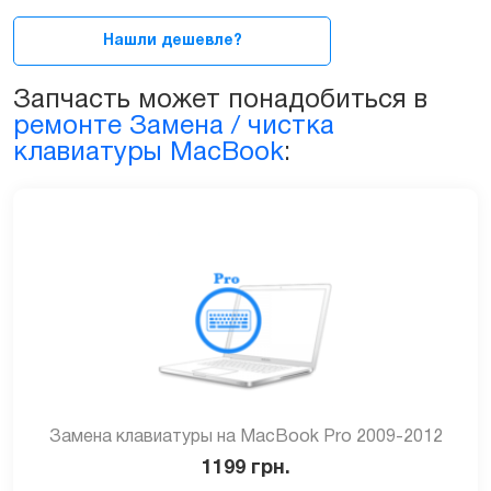
15ᐥ
А1150,
Нашли дешевле?
А1211,
А1226,
Запчасть может понадобиться в
А1260
ремонте Замена / чистка
quantity
клавиатуры MacBook
:
Замена клавиатуры на MacBook Pro 2009-2012
1199
грн.