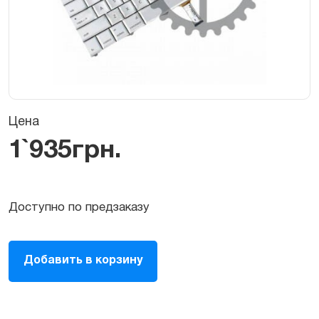
Цена
1`935
грн.
Доступно по предзаказу
Клавиатура
Добавить в корзину
US
для
MacBook
Pro