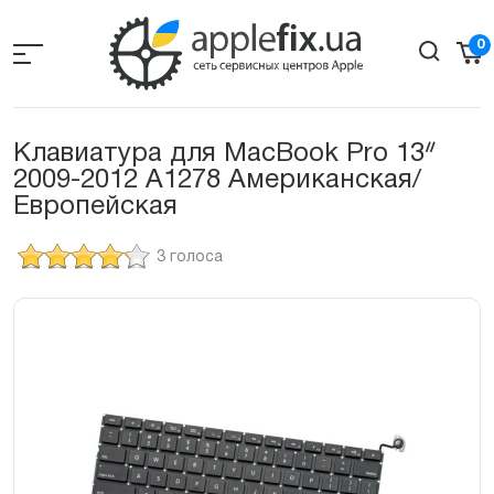
Skip
to
0
the
content
Клавиатура для MacBook Pro 13ᐥ
2009-2012 А1278 Американская/
Европейская
3 голоса