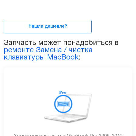
Pro
13ᐥ
2009-
2012
Нашли дешевле?
А1278
Американская/
Запчасть может понадобиться в
Европейская
ремонте Замена / чистка
quantity
клавиатуры MacBook
: