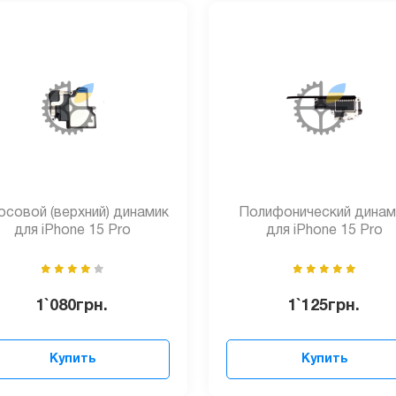
осовой (верхний) динамик
Полифонический динам
для iPhone 15 Pro
для iPhone 15 Pro
1`080
грн.
1`125
грн.
Купить
Купить