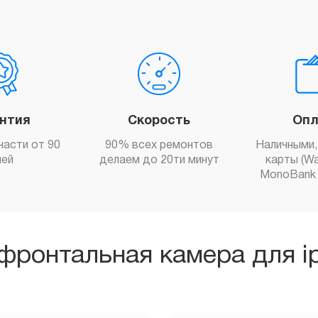
антия
Скорость
Опл
части от 90
90% всех ремонтов
Наличными,
ней
делаем до 20ти минут
карты (Wa
MonoBank 
фронтальная камера для ip