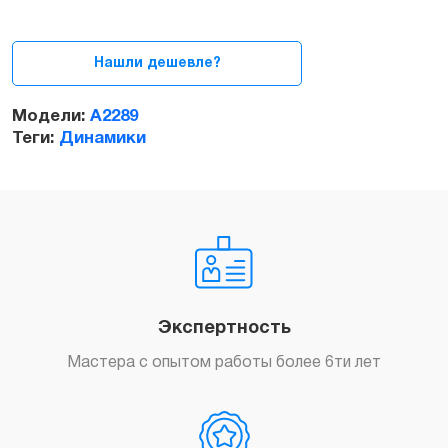
MacBook
Pro
13ᐥ
Нашли дешевле?
2020
(A2289)
Модели:
A2289
quantity
Теги:
Динамики
Экспертность
Мастера с опытом работы более 6ти лет