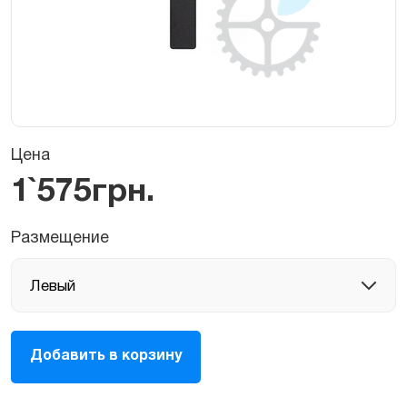
Цена
1`575
грн.
Размещение
Динамик
Добавить в корзину
правый/
левый
для