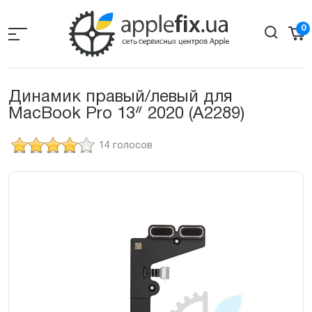
Skip
to
0
the
content
Динамик правый/левый для
MacBook Pro 13ᐥ 2020 (A2289)
14 голосов