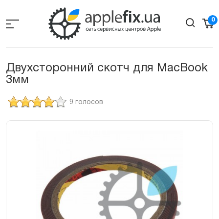
Skip
to
0
the
content
Двухсторонний скотч для MacBook
3мм
9 голосов