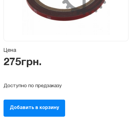
Цена
275
грн.
Доступно по предзаказу
Двухсторонний
Добавить в корзину
скотч
для
MacBook
3мм