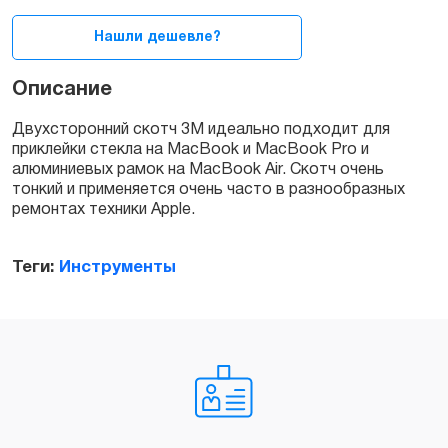
quantity
Нашли дешевле?
Описание
Двухсторонний скотч 3М идеально подходит для
приклейки стекла на MacBook и MacBook Pro и
алюминиевых рамок на MacBook Air. Скотч очень
тонкий и применяется очень часто в разнообразных
ремонтах техники Apple.
Теги:
Инструменты