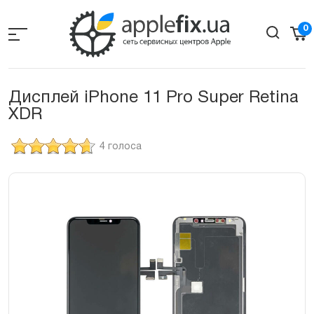
Skip
to
0
the
content
Дисплей iPhone 11 Pro Super Retina
XDR
4 голоса