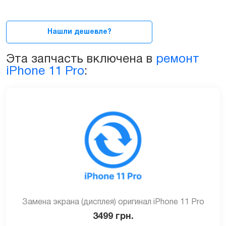
в
сборе
с
Нашли дешевле?
сенсорным
стеклом
Эта запчасть включена в
ремонт
для
iPhone 11 Pro
:
iPhone
11
Pro
quantity
Замена экрана (дисплея) оригинал iPhone 11 Pro
3499
грн.