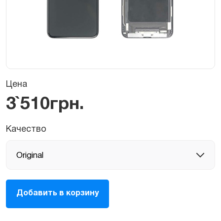
Цена
3`510
грн.
Качество
Дисплей
Добавить в корзину
(экран,
LCD,
матрица)