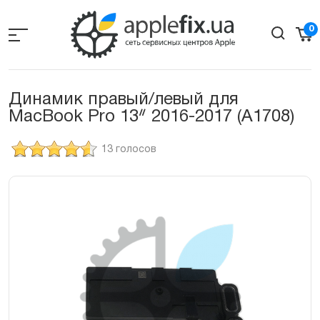
Skip
to
0
the
content
Динамик правый/левый для
MacBook Pro 13ᐥ 2016-2017 (A1708)
13 голосов