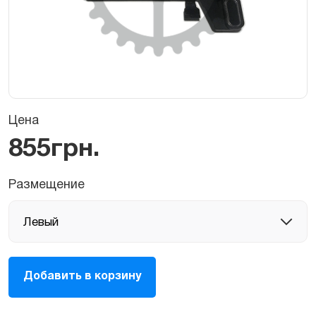
Цена
855
грн.
Размещение
Динамик
Добавить в корзину
правый/
левый
для