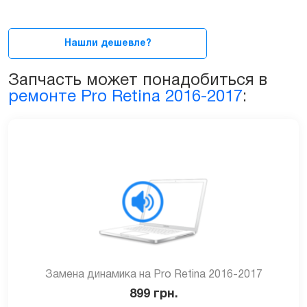
MacBook
Pro
13ᐥ
Нашли дешевле?
2016-
2017
Запчасть может понадобиться в
(A1708)
ремонте Pro Retina 2016-2017
:
quantity
Замена динамика на Pro Retina 2016-2017
899
грн.