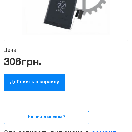
Цена
306
грн.
Батарея
Добавить в корзину
/
Аккумулятор
для
iPhone
5S
quantity
Нашли дешевле?