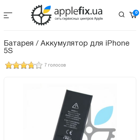
Skip
to
0
the
content
Батарея / Аккумулятор для iPhone
5S
7 голосов